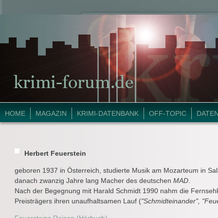
HOME
MAGAZIN
KRIMI-DATENBANK
OFF-TOPIC
DATE
Herbert Feuerstein
geboren 1937 in Österreich, studierte Musik am Mozarteum in Sal
danach zwanzig Jahre lang Macher des deutschen
MAD
.
Nach der Begegnung mit Harald Schmidt 1990 nahm die Fernsehk
Preisträgers ihren unaufhaltsamen Lauf (
"Schmidteinander", "Feu