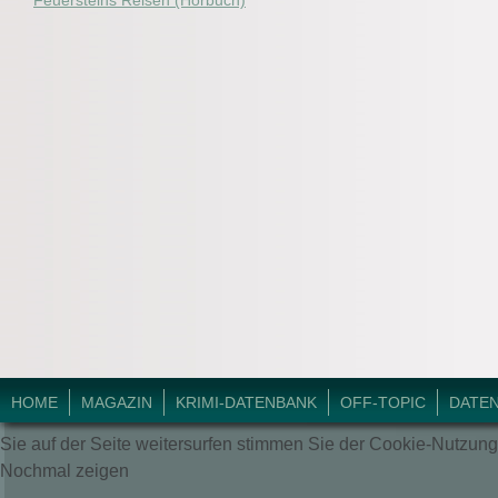
Feuersteins Reisen (Hörbuch)
© 2018 Krimi-Forum.
HOME
MAGAZIN
KRIMI-DATENBANK
OFF-TOPIC
DATE
Sie auf der Seite weitersurfen stimmen Sie der Cookie-Nutzung
Nochmal zeigen