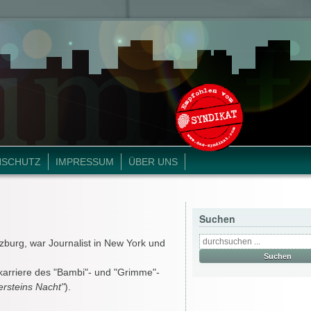
NSCHUTZ
IMPRESSUM
ÜBER UNS
Suchen
zburg, war Journalist in New York und
arriere des "Bambi"- und "Grimme"-
ersteins Nacht"
).