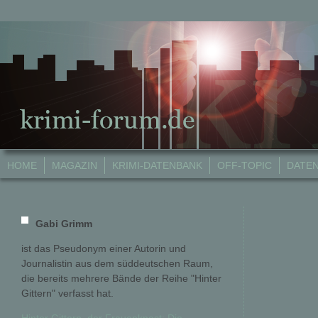
HOME
MAGAZIN
KRIMI-DATENBANK
OFF-TOPIC
DATE
Gabi Grimm
ist das Pseudonym einer Autorin und
Journalistin aus dem süddeutschen Raum,
die bereits mehrere Bände der Reihe "Hinter
Gittern" verfasst hat.