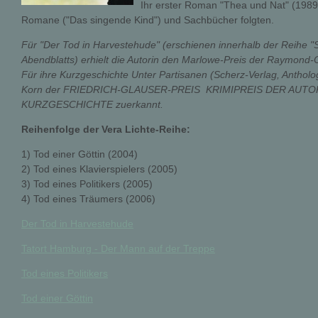
Ihr erster Roman "Thea und Nat" (1989
Romane ("Das singende Kind") und Sachbücher folgten.
Für "Der Tod in Harvestehude" (erschienen innerhalb der Reihe 
Abendblatts) erhielt die Autorin den Marlowe-Preis der Raymond-
Für ihre Kurzgeschichte Unter Partisanen (Scherz-Verlag, Antholog
Korn der FRIEDRICH-GLAUSER-PREIS  KRIMIPREIS DER AUTORE
KURZGESCHICHTE zuerkannt.
Reihenfolge der Vera Lichte-Reihe:
1) Tod einer Göttin (2004)
2) Tod eines Klavierspielers (2005)
3) Tod eines Politikers (2005)
4) Tod eines Träumers (2006)
Der Tod in Harvestehude
Tatort Hamburg - Der Mann auf der Treppe
Tod eines Politikers
Tod einer Göttin