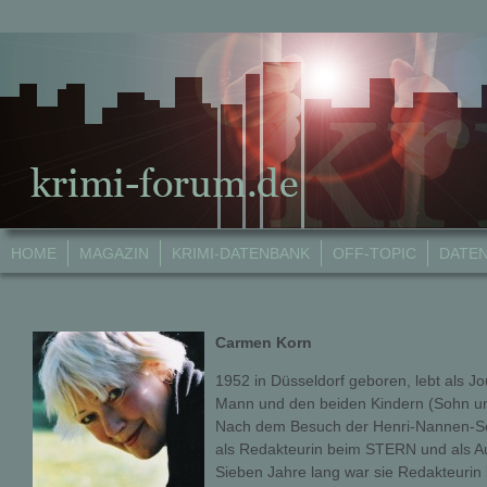
HOME
MAGAZIN
KRIMI-DATENBANK
OFF-TOPIC
DATE
Carmen Korn
1952 in Düsseldorf geboren, lebt als Jo
Mann und den beiden Kindern (Sohn un
Nach dem Besuch der Henri-Nannen-Sch
als Redakteurin beim STERN und als A
Sieben Jahre lang war sie Redakteurin 