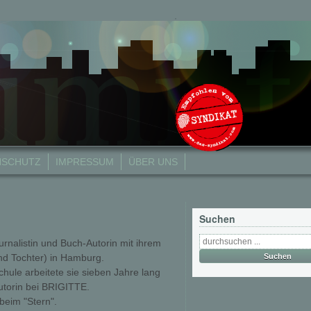
NSCHUTZ
IMPRESSUM
ÜBER UNS
Suchen
urnalistin und Buch-Autorin mit ihrem
d Tochter) in Hamburg.
ule arbeitete sie sieben Jahre lang
utorin bei BRIGITTE.
beim "Stern".