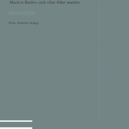
 Mord in Berlin« und »Der Killer wartet«.
Münster-Wölfe
(Foto: Gmeiner Verlag)