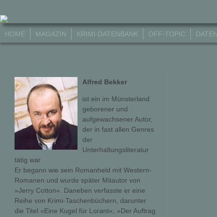
HOME
MAGAZIN
KRIMI-DATENBANK
OFF-TOPIC
DATE
Alfred Bekker
ist ein im Münsterland
geborener und
aufgewachsener Autor,
der in fast allen Genres
der
Unterhaltungsliteratur
tätig war.
Er begann wie sein Romanheld mit Western-
Romanen und wurde später Mitautor von
»Jerry Cotton«. Daneben verfasste er eine
Reihe von Krimi-Taschenbüchern, darunter
die Titel »Eine Kugel für Lorant«, »Der Auftrag