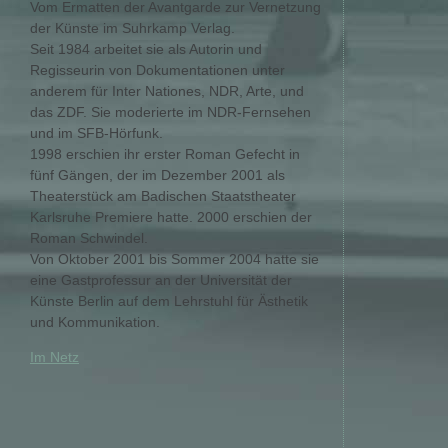
Vom Ermatten der Avantgarde zur Vernetzung
der Künste im Suhrkamp Verlag.
Seit 1984 arbeitet sie als Autorin und
Regisseurin von Dokumentationen unter
anderem für Inter Nationes, NDR, Arte, und
das ZDF. Sie moderierte im NDR-Fernsehen
und im SFB-Hörfunk.
1998 erschien ihr erster Roman Gefecht in
fünf Gängen, der im Dezember 2001 als
Theaterstück am Badischen Staatstheater
Karlsruhe Premiere hatte. 2000 erschien der
Roman Schwindel.
Von Oktober 2001 bis Sommer 2004 hatte sie
eine Gastprofessur an der Universität der
Künste Berlin auf dem Lehrstuhl für Ästhetik
und Kommunikation.
Im Netz