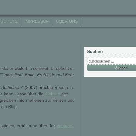
NSCHUTZ
IMPRESSUM
ÜBER UNS
Suchen
die er weiterhin schreibt. Er spricht u.
"Cain's field: Faith, Fratricide and Fear
n Bethlehem"
(2007) brachte Rees u. a.
te kann - etwa über die
Website
des
ngreichen Informationen zur Person und
 ein Blog.
 spielen, erhält man über das
youtube-