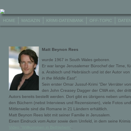
HOME
MAGAZIN
KRIMI-DATENBANK
OFF-TOPIC
DATE
Matt Beynon Rees
wurde 1967 in South Wales geboren.
Er war lange Jerusalemer Bürochef der Time, für 
a. Arabisch und Hebräisch und ist der Autor von
in the Middle East"
.
Sein erster Omar Jussuf-Krimi
"Der Verräter vo
den John Creasey Dagger der CWA ein, der drit
Autors bereits bestellt werden. Dort gibt es übrigens neben umfa
den Büchern (nebst Interviews und Rezensionen), viele Fotos und
Mittlerweile sind die Romane in 21 Ländern erhältlich.
Matt Beynon Rees lebt mit seiner Familie in Jerusalem.
Einen Eindruck vom Autor sowie dem Umfeld, in dem seine Krimis
Video "Willkommen in Bethlehem"
.