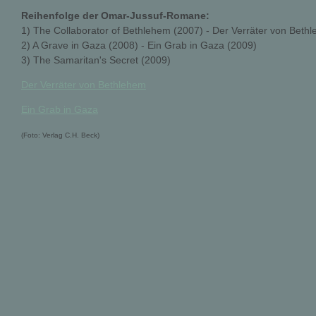
Reihenfolge der Omar-Jussuf-Romane:
1) The Collaborator of Bethlehem (2007) - Der Verräter von Beth
2) A Grave in Gaza (2008) - Ein Grab in Gaza (2009)
3) The Samaritan's Secret (2009)
Der Verräter von Bethlehem
Ein Grab in Gaza
(Foto: Verlag C.H. Beck)