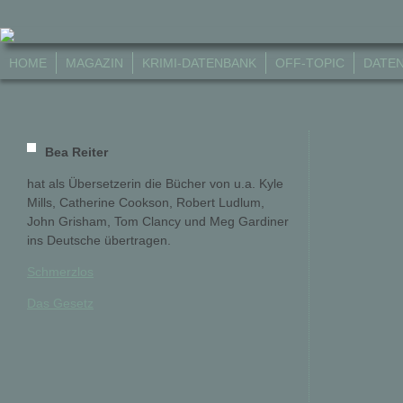
HOME
MAGAZIN
KRIMI-DATENBANK
OFF-TOPIC
DATE
Bea Reiter
hat als Übersetzerin die Bücher von u.a. Kyle
Mills, Catherine Cookson, Robert Ludlum,
John Grisham, Tom Clancy und Meg Gardiner
ins Deutsche übertragen.
Schmerzlos
Das Gesetz