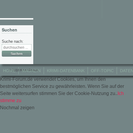
Suchen
Suche nach:
© 2018 Krimi-Forum.
HOME
MAGAZIN
KRIMI-DATENBANK
OFF-TOPIC
DATE
Krimi-Forum.de verwendet Cookies, um Ihnen den
bestmöglichen Service zu gewährleisten. Wenn Sie auf der
Seite weitersurfen stimmen Sie der Cookie-Nutzung zu..
Ich
stimme zu
Nochmal zeigen