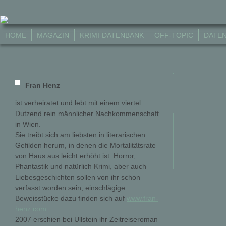
HOME
MAGAZIN
KRIMI-DATENBANK
OFF-TOPIC
DATE
Fran Henz
ist verheiratet und lebt mit einem viertel
Dutzend rein männlicher Nachkommenschaft
in Wien.
Sie treibt sich am liebsten in literarischen
Gefilden herum, in denen die Mortalitätsrate
von Haus aus leicht erhöht ist: Horror,
Phantastik und natürlich Krimi, aber auch
Liebesgeschichten sollen von ihr schon
verfasst worden sein, einschlägige
Beweisstücke dazu finden sich auf
www.fran-
henz.com.
2007 erschien bei Ullstein ihr Zeitreiseroman