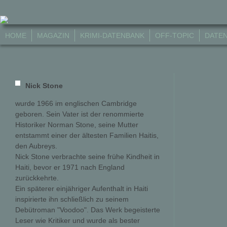
HOME
MAGAZIN
KRIMI-DATENBANK
OFF-TOPIC
DATE
Nick Stone
wurde 1966 im englischen Cambridge
geboren. Sein Vater ist der renommierte
Historiker Norman Stone, seine Mutter
entstammt einer der ältesten Familien Haitis,
den Aubreys.
Nick Stone verbrachte seine frühe Kindheit in
Haiti, bevor er 1971 nach England
zurückkehrte.
Ein späterer einjähriger Aufenthalt in Haiti
inspirierte ihn schließlich zu seinem
Debütroman "Voodoo". Das Werk begeisterte
Leser wie Kritiker und wurde als bester