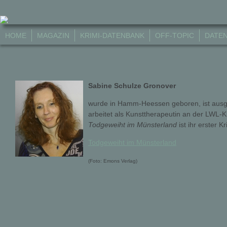
HOME
MAGAZIN
KRIMI-DATENBANK
OFF-TOPIC
DATE
Sabine Schulze Gronover
wurde in Hamm-Heessen geboren, ist ausg
arbeitet als Kunsttherapeutin an der LWL-Kl
Todgeweiht im Münsterland
ist ihr erster 
Todgeweiht im Münsterland
(Foto: Emons Verlag)