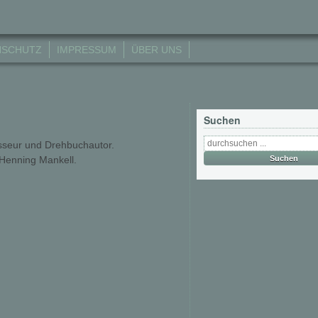
NSCHUTZ
IMPRESSUM
ÜBER UNS
Suchen
isseur und Drehbuchautor.
 Henning Mankell.