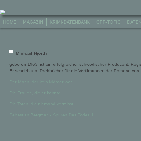
HOME
MAGAZIN
KRIMI-DATENBANK
OFF-TOPIC
DATE
Michael Hjorth
geboren 1963, ist ein erfolgreicher schwedischer Produzent, Reg
Er schrieb u.a. Drehbücher für die Verfilmungen der Romane von
Der Mann, der kein Mörder war
Die Frauen, die er kannte
Die Toten, die niemand vermisst
Sebastian Bergman - Spuren Des Todes 1