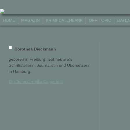
HOME
MAGAZIN
KRIMI-DATENBANK
OFF-TOPIC
DATE
Dorothea Dieckmann
geboren in Freiburg, lebt heute als
Schriftstellerin, Journalistin und Übersetzerin
in Hamburg.
Die Toten der Villa Cappelletti