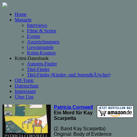
Home
Magazin
Interviews
Filme & Serien
Events
Auszeichnungen
Gewinnspiele
Krimi-Kosmos
Krimi-Datenbank
Autoren-Finder
Titel-Finder
Titel-Finder (Kinder- und JugendbÃ¼cher)
Off-Topic
Datenschutz
Impressum
Über Uns
Patricia Cornwell
Ein Mord für Kay
Scarpetta
(2. Band Kay Scarpetta)
Original: Body of Evidence