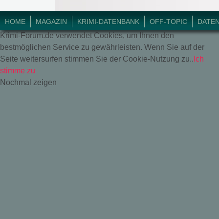
© 2018 Krimi-Forum.
HOME
MAGAZIN
KRIMI-DATENBANK
OFF-TOPIC
DATE
Krimi-Forum.de verwendet Cookies, um Ihnen den
bestmöglichen Service zu gewährleisten. Wenn Sie auf der
Seite weitersurfen stimmen Sie der Cookie-Nutzung zu..
Ich
stimme zu
Nochmal zeigen