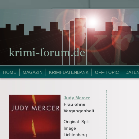
HOME
MAGAZIN
KRIMI-DATENBANK
OFF-TOPIC
DATE
Judy Mercer
Frau ohne
Vergangenheit
Original: Split
Image
Lichtenberg