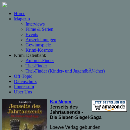
Home
Magazin
Interviews
Filme & Serien
Events
Auszeichnungen
Gewinnspiele
Krimi-Kosmos
Krimi-Datenbank
Autoren-Finder
Titel-Finder
Titel-Finder (Kinder- und JugendbÃ¼cher)
Off-Topic
Datenschutz
Impressum
Über Uns
Kai Meyer
Jenseits des
Jahrtausends -
Die Sieben-Siegel-Saga
Loewe Verlag gebunden