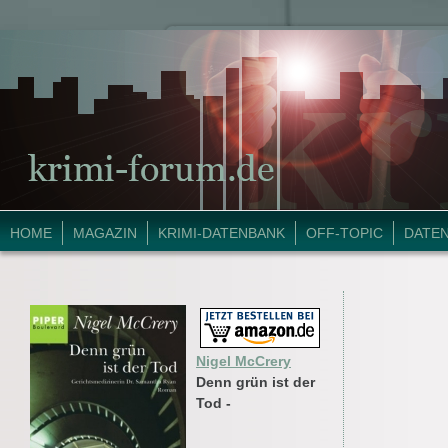
HOME
MAGAZIN
KRIMI-DATENBANK
OFF-TOPIC
DATE
Nigel McCrery
Denn grün ist der
Tod -