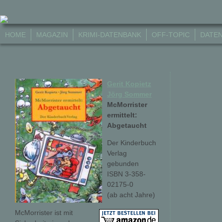
HOME
MAGAZIN
KRIMI-DATENBANK
OFF-TOPIC
DATE
Gerit Kopietz
Jörg Sommer
McMorrister
ermittelt:
Abgetaucht
Der Kinderbuch
Verlag
gebunden
ISBN 3-358-
02175-0
(ab acht Jahre)
McMorrister ist mit