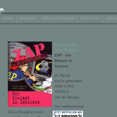
HOME
MAGAZIN
KRIMI-DATENBANK
OFF-TOPIC
DATE
Gerit Kopietz
Jörg Sommer
ZAP - Der
Elefant im
Internet
(6. Band)
KerLe gebunden
ISBN 3-451-
70270-3
(ab 10 Jahren)
Der weltberühmte
Zirkus Roselli kommt