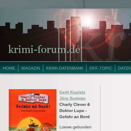
HOME
MAGAZIN
KRIMI-DATENBANK
OFF-TOPIC
DATE
Gerit Kopietz
Jörg Sommer
Charly Clever &
Doktor Lupe -
Gefahr an Bord
Loewe gebunden