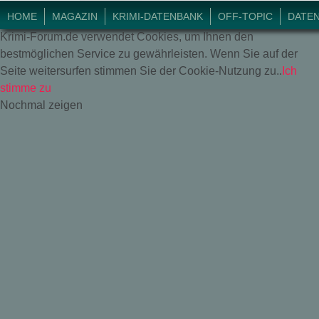
© 2018 Krimi-Forum.
HOME
MAGAZIN
KRIMI-DATENBANK
OFF-TOPIC
DATE
Krimi-Forum.de verwendet Cookies, um Ihnen den
bestmöglichen Service zu gewährleisten. Wenn Sie auf der
Seite weitersurfen stimmen Sie der Cookie-Nutzung zu..
Ich
stimme zu
Nochmal zeigen