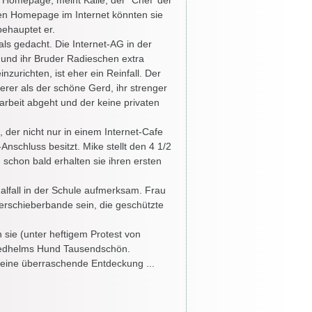
 Homepage, meint Kalle, der "Chef' der
len Homepage im Internet könnten sie
behauptet er.
als gedacht. Die Internet-AG in der
i und ihr Bruder Radieschen extra
zurichten, ist eher ein Reinfall. Der
erer als der schöne Gerd, ihr strenger
varbeit abgeht und der keine privaten
 der nicht nur in einem Internet-Cafe
nschluss besitzt. Mike stellt den 4 1/2
chon bald erhalten sie ihren ersten
alfall in der Schule aufmerksam. Frau
Tierschieberbande sein, die geschützte
 sie (unter heftigem Protest von
riedhelms Hund Tausendschön.
eine überraschende Entdeckung ...