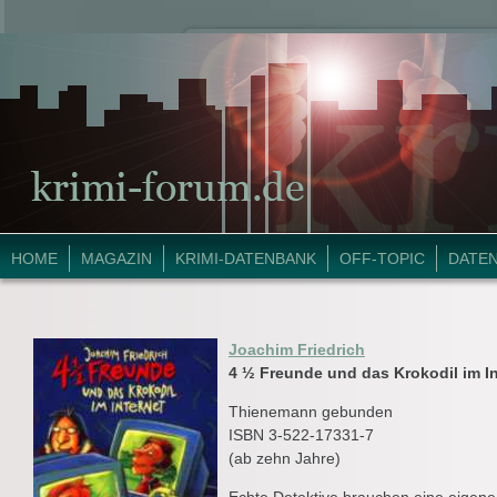
HOME
MAGAZIN
KRIMI-DATENBANK
OFF-TOPIC
DATE
Joachim Friedrich
4 ½ Freunde und das Krokodil im In
Thienemann gebunden
ISBN 3-522-17331-7
(ab zehn Jahre)