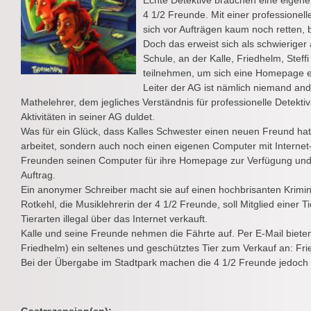
Echte Detektive brauchen eine eigene
4 1/2 Freunde. Mit einer professionel
sich vor Aufträgen kaum noch retten, 
Doch das erweist sich als schwieriger 
Schule, an der Kalle, Friedhelm, Steff
teilnehmen, um sich eine Homepage ein
Leiter der AG ist nämlich niemand and
Mathelehrer, dem jegliches Verständnis für professionelle Detekti
Aktivitäten in seiner AG duldet.
Was für ein Glück, dass Kalles Schwester einen neuen Freund hat,
arbeitet, sondern auch noch einen eigenen Computer mit Internet-A
Freunden seinen Computer für ihre Homepage zur Verfügung und s
Auftrag.
Ein anonymer Schreiber macht sie auf einen hochbrisanten Krimin
Rotkehl, die Musiklehrerin der 4 1/2 Freunde, soll Mitglied einer 
Tierarten illegal über das Internet verkauft.
Kalle und seine Freunde nehmen die Fährte auf. Per E-Mail bieten
Friedhelm) ein seltenes und geschütztes Tier zum Verkauf an: F
Bei der Übergabe im Stadtpark machen die 4 1/2 Freunde jedoch 