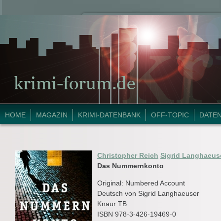
HOME
MAGAZIN
KRIMI-DATENBANK
OFF-TOPIC
DATE
Christopher Reich
Sigrid Langhaeus
Das Nummernkonto
Original: Numbered Account
Deutsch von Sigrid Langhaeuser
Knaur TB
ISBN 978-3-426-19469-0