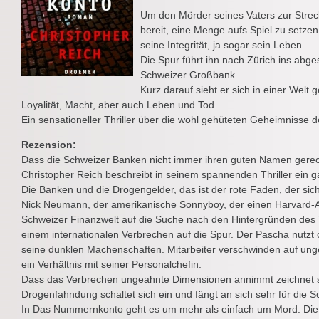
Um den Mörder seines Vaters zur Strec
bereit, eine Menge aufs Spiel zu setzen:
seine Integrität, ja sogar sein Leben.
Die Spur führt ihn nach Zürich ins abge
Schweizer Großbank.
Kurz darauf sieht er sich in einer Welt ge
Loyalität, Macht, aber auch Leben und Tod.
Ein sensationeller Thriller über die wohl gehüteten Geheimnisse
Rezension:
Dass die Schweizer Banken nicht immer ihren guten Namen gerech
Christopher Reich beschreibt in seinem spannenden Thriller ein 
Die Banken und die Drogengelder, das ist der rote Faden, der sic
Nick Neumann, der amerikanische Sonnyboy, der einen Harvard-Ab
Schweizer Finanzwelt auf die Suche nach den Hintergründen des
einem internationalen Verbrechen auf die Spur. Der Pascha nutzt o
seine dunklen Machenschaften. Mitarbeiter verschwinden auf unge
ein Verhältnis mit seiner Personalchefin.
Dass das Verbrechen ungeahnte Dimensionen annimmt zeichnet si
Drogenfahndung schaltet sich ein und fängt an sich sehr für die 
In Das Nummernkonto geht es um mehr als einfach um Mord. Die 