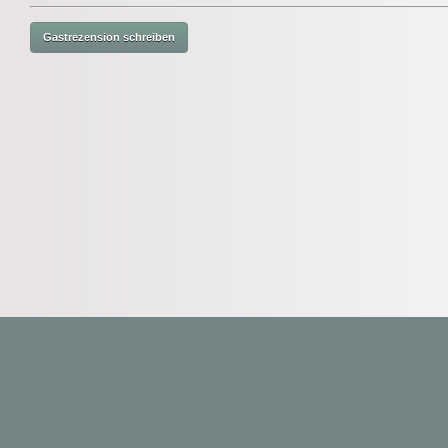
© 2018 Krimi-Forum.
HOME
MAGAZIN
KRIMI-DATENBANK
OFF-TOPIC
DATE
Sie auf der Seite weitersurfen stimmen Sie der Cookie-Nutzung