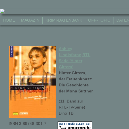
HOME
MAGAZIN
KRIMI-DATENBANK
OFF-TOPIC
DATE
Ashley
Lindisfarne
RTL
Serie 'Hinter
Gittern'
Hinter Gittern,
der Frauenknast:
Die Geschichte
der Mona Suttner
(11. Band zur
RTL-TV-Serie)
Dino TB
ISBN 3-89748-301-7