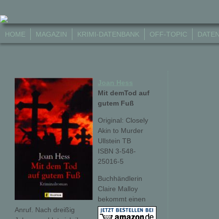
HOME
MAGAZIN
KRIMI-DATENBANK
OFF-TOPIC
DATE
Joan Hess
Mit demTod auf
gutem Fuß
Original: Closely
Akin to Murder
Ullstein TB
ISBN 3-548-
25016-5
Buchhändlerin
Claire Malloy
bekommt einen
Anruf. Nach dreißig