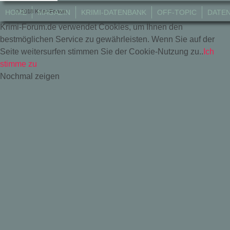
© 2018 Krimi-Forum.
HOME
MAGAZIN
KRIMI-DATENBANK
OFF-TOPIC
DATE
Krimi-Forum.de verwendet Cookies, um Ihnen den
bestmöglichen Service zu gewährleisten. Wenn Sie auf der
Seite weitersurfen stimmen Sie der Cookie-Nutzung zu..
Ich
stimme zu
Nochmal zeigen