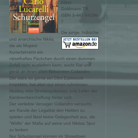
Klöss
Goldmann TB
ISBN 3-442-54186-
7
Die junge, hübsche
und anarchische Nikita,
die als Moped-
Kurierfahrerin ein
rätselhaftes Päckchen durch einen dummen
Zufall nicht ausliefern kann, sucht Rat und
gerät an ihren alten Bekannten Coliandro.
Der wäre so gerne ein Clint Eastwood-
Inspektor, hat aber nur einen ruhmlosen
Abstieg vom Streifenpolizisten zum Leiter der
Kantinenbeschaffung hinter sich.
Der verliebte Versager Coliandro versucht,
am Rande der Legalität den Helden zu
spielen und lässt keine Gelegenheit aus, die
"Wölfe" der Mafia auf seine und Nikitas Spur
zu lenken.
Nur Schutzengel können im Showdown