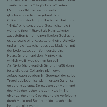
Und ausgerechnet diesem Menschen, dessen
zweiter Vorname "Unglücksrabe" lauten
könnte, erzählt die aus Lucarellis
gleichnamigen Roman (ebenfalls mit
Coliandro in der Hauptrolle) bereits bekannte
"Nikita" eine sonderbare Geschichte, die ihr
während ihrer Tätigkeit als Fahrradkurier
zugestoßen ist. Um einen Haufen Geld geht
es da, sowie eine Kassette und eine Diskette
und um die Tatsache, dass das Mädchen mit
der Lederjacke, den Springerstiefeln,
Netzstrümpfen und dem Minirock nicht
wirklich weiß, was sie nun tun soll ...
Als Nikita (die eigentlich Simona heißt) dann
feststellt, dass Coliandro nicht etwa
aufgestiegen sondern im Gegenteil der selbe
Trottel geblieben ist, wie im ersten Band, ist
es bereits zu spät: Da stecken der Mann und
das Mädchen schon bis zum Hals im Blut
einer Leiche ohne Gesicht und die Verfolgung
durch Mafia und Behörden lässt auch nicht
lange auf sich warten.