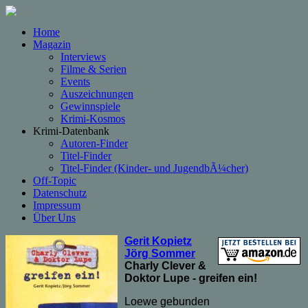
Home
Magazin
Interviews
Filme & Serien
Events
Auszeichnungen
Gewinnspiele
Krimi-Kosmos
Krimi-Datenbank
Autoren-Finder
Titel-Finder
Titel-Finder (Kinder- und JugendbÃ¼cher)
Off-Topic
Datenschutz
Impressum
Über Uns
Gerit Kopietz
Jörg Sommer
Charly Clever &
Doktor Lupe - greifen ein!
Loewe gebunden