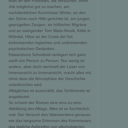
dran an den Polizisten, die versuchen, ihren
Job möglichst gut zu machen, am
nachdenklichen Kommissar Winter, an den
der Schrei nach Hilfe gerichtet ist, am jungen
geprügelten Zeugen, an höllischer Migräne
und an swingender Tom Waits-Musik, Kälte in
Mölndal, Hitze an der Costa del Sol,
einkreisenden logischen und umkreisenden
psychotischen Gedanken.
Edwardsons Schreibstil verlagert sich ganz
sanft von Person zu Person. Nur wenig ist
anders, aber doch wechselt der Leser von
Innenansicht zu Innenansicht, macht alles mit,
ohne dass die Atmosphäre der Geschichte
unterbrochen wird.
Alltägliches ist auserzählt, das Schlimmste ist
angedeutet.
So scheint der Roman eine eins-zu-eins-
Abbildung des Alltags. Alles ist so fürchterlich
real: Der Versuch des Vaterwerdens genauso
wie das langsame Erkennen des Kommissars;
das tägliche Aufgreifen von alkoholisierten