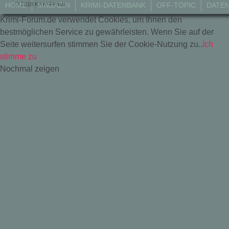
© 2018 Krimi-Forum.
HOME
MAGAZIN
KRIMI-DATENBANK
OFF-TOPIC
DATE
Krimi-Forum.de verwendet Cookies, um Ihnen den
bestmöglichen Service zu gewährleisten. Wenn Sie auf der
Seite weitersurfen stimmen Sie der Cookie-Nutzung zu..
Ich
stimme zu
Nochmal zeigen