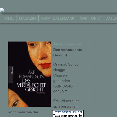
HOME
MAGAZIN
KRIMI-DATENBANK
OFF-TOPIC
DATE
Åke Edwardson
Das vertauschte
Gesicht
Original: Sol och
skugga
Claasen
gebunden
ISBN 3-546-
00240-7
Erik Winter fühlt
sich bei weitem
nicht mehr wie der