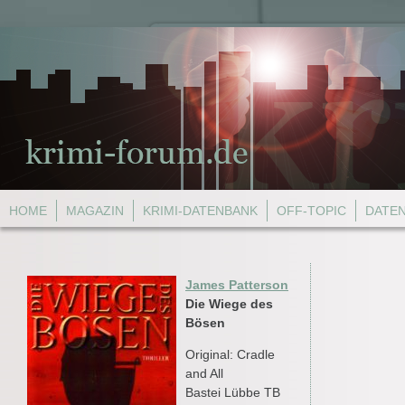
HOME
MAGAZIN
KRIMI-DATENBANK
OFF-TOPIC
DATE
James Patterson
Die Wiege des
Bösen
Original: Cradle
and All
Bastei Lübbe TB