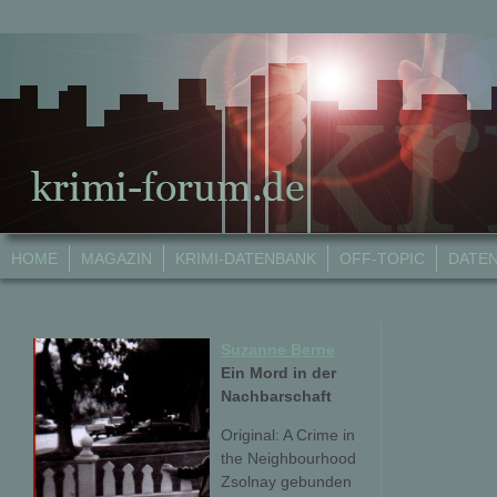
HOME
MAGAZIN
KRIMI-DATENBANK
OFF-TOPIC
DATE
Suzanne Berne
Ein Mord in der
Nachbarschaft
Original: A Crime in
the Neighbourhood
Zsolnay gebunden