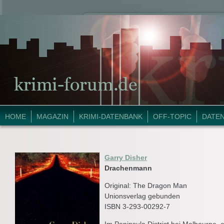
HOME
MAGAZIN
KRIMI-DATENBANK
OFF-TOPIC
DATE
Garry Disher
Drachenmann
Original: The Dragon Man
Unionsverlag gebunden
ISBN 3-293-00292-7