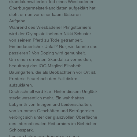
skandalumwitterten Tod eines Wiesbadener
Oberbürgermeisterkandidaten aufgeklärt hat,
steht er nun vor einer kaum lösbaren
Aufgabe.
Während des Wiesbadener Pfingstturniers
wird der Olympiateilnehmer Nikki Schuster
von seinem Pferd zu Tode getrampelt.
Ein bedauerlicher Unfall? Nur, wie konnte das
passieren? Von Doping wird gemunkelt.
Um einen erneuten Skandal zu vermeiden,
beauftragt das IOC-Mitglied Elisabeth
Baumgarten, die als Beobachterin vor Ort ist,
Frederic Feuerbach den Fall diskret
aufzuklären.
Doch schnell wird klar: Hinter diesem Unglück
steckt wesentlich mehr. Ein wahrhaftes
Labyrinth von Intrigen und Leidenschaften,
von krummen Geschäften und Betrügereien
verbirgt sich unter der glanzvollen Oberfläche
des Internationalen Reitturniers im Biebricher
Schlosspark.
Immer stärker wird Feuerbach darin