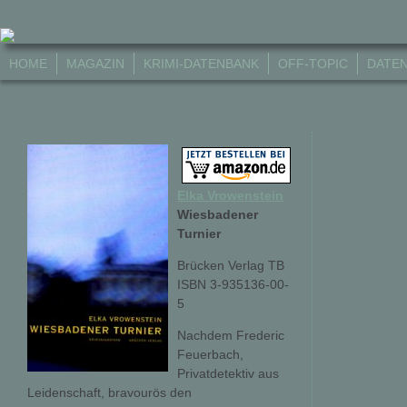
HOME
MAGAZIN
KRIMI-DATENBANK
OFF-TOPIC
DATE
Elka Vrowenstein
Wiesbadener
Turnier
Brücken Verlag TB
ISBN 3-935136-00-
5
Nachdem Frederic
Feuerbach,
Privatdetektiv aus
Leidenschaft, bravourös den