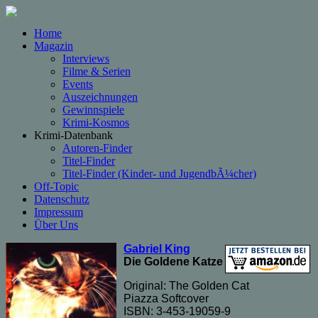
Home
Magazin
Interviews
Filme & Serien
Events
Auszeichnungen
Gewinnspiele
Krimi-Kosmos
Krimi-Datenbank
Autoren-Finder
Titel-Finder
Titel-Finder (Kinder- und JugendbÃ¼cher)
Off-Topic
Datenschutz
Impressum
Über Uns
Gabriel King
Die Goldene Katze
Original: The Golden Cat
Piazza Softcover
ISBN: 3-453-19059-9