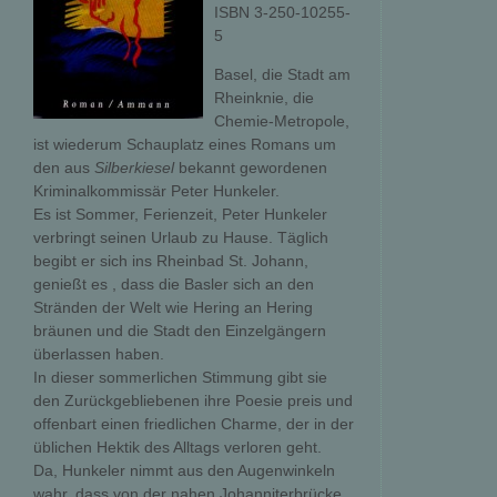
ISBN 3-250-10255-
5
Basel, die Stadt am
Rheinknie, die
Chemie-Metropole,
ist wiederum Schauplatz eines Romans um
den aus
Silberkiesel
bekannt gewordenen
Kriminalkommissär Peter Hunkeler.
Es ist Sommer, Ferienzeit, Peter Hunkeler
verbringt seinen Urlaub zu Hause. Täglich
begibt er sich ins Rheinbad St. Johann,
genießt es , dass die Basler sich an den
Stränden der Welt wie Hering an Hering
bräunen und die Stadt den Einzelgängern
überlassen haben.
In dieser sommerlichen Stimmung gibt sie
den Zurückgebliebenen ihre Poesie preis und
offenbart einen friedlichen Charme, der in der
üblichen Hektik des Alltags verloren geht.
Da, Hunkeler nimmt aus den Augenwinkeln
wahr, dass von der nahen Johanniterbrücke