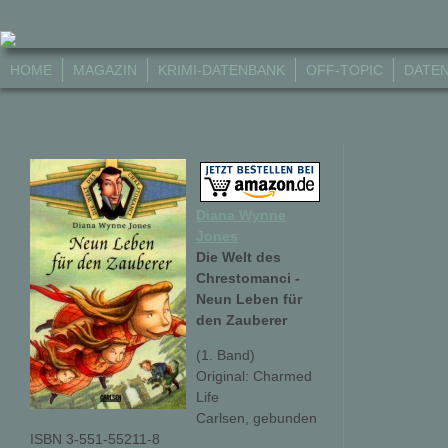
HOME
MAGAZIN
KRIMI-DATENBANK
OFF-TOPIC
DATE
Diana Wynne
Jones
Die Welt des
Chrestomanci -
Neun Leben für
den Zauberer
(1. Band)
Original: Charmed
Life
Carlsen, gebunden
ISBN 3-551-55211-8