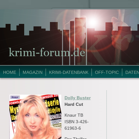
HOME
MAGAZIN
KRIMI-DATENBANK
OFF-TOPIC
DATE
Dolly Buster
Hard Cut
Knaur TB
ISBN 3-426-
61963-6