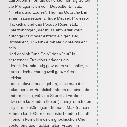
außerdem innerhalb der ersten fünfzig Seiten
die Protagonisten von "Doppelter Einsatz",
"Thelma und Louise", Thomas Gottschalk in
einer Traumsequenz, Inge Meysel, Professor
Hackethal und das Popduo Rosenstolz
unterzubringen, der muss entweder völlig
durchgeknallt oder einfach ein genialer,
(schwuler?) TV-Junkie mit viel Schreibtalent
sein.
Und egal ob "uns Dolly" dann "nur" in
beratender Funktion und/oder als
Ideenlieferantin tätig geworden sein sollte, so
hat sie doch achtungsvoll ganze Arbeit
geleistet.
Fast ist davon auszugehen, dass man der
bekennenden Hundeliebhaberin die eine oder
andere kleine, würzige Skurrilität verdankt -
etwa den kotzenden Boxer (-hund), durch den
Lilly ihren zukünftigen Ehemann Max (näher)
kennen lernt. Oder den bestechenden Einfall,
in einem Pornofilm einen griechischen Chor,
bestehend aus nackten alten Frauen in