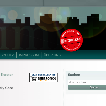
NSCHUTZ
IMPRESSUM
ÜBER UNS
Suchen
f Kersten
icky Case