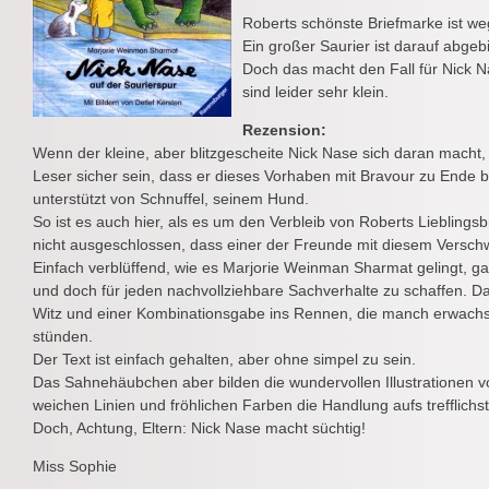
Roberts schönste Briefmarke ist we
Ein großer Saurier ist darauf abgebi
Doch das macht den Fall für Nick Na
sind leider sehr klein.
Rezension:
Wenn der kleine, aber blitzgescheite Nick Nase sich daran macht, 
Leser sicher sein, dass er dieses Vorhaben mit Bravour zu Ende bri
unterstützt von Schnuffel, seinem Hund.
So ist es auch hier, als es um den Verbleib von Roberts Lieblingsbr
nicht ausgeschlossen, dass einer der Freunde mit diesem Verschwi
Einfach verblüffend, wie es Marjorie Weinman Sharmat gelingt, g
und doch für jeden nachvollziehbare Sachverhalte zu schaffen. Da
Witz und einer Kombinationsgabe ins Rennen, die manch erwachse
stünden.
Der Text ist einfach gehalten, aber ohne simpel zu sein.
Das Sahnehäubchen aber bilden die wundervollen Illustrationen vo
weichen Linien und fröhlichen Farben die Handlung aufs trefflichs
Doch, Achtung, Eltern: Nick Nase macht süchtig!
Miss Sophie