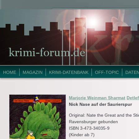
HOME
MAGAZIN
KRIMI-DATENBANK
OFF-TOPIC
DATE
Marjorie Weinman Sharmat
Detle
Nick Nase auf der Saurierspur
Original: Nate the Great and the St
Ravensburger gebunden
ISBN 3-473-34035-9
(Kinder ab 7)