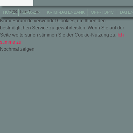
© 2018 Krimi-Forum.
HOME
MAGAZIN
KRIMI-DATENBANK
OFF-TOPIC
DATE
Krimi-Forum.de verwendet Cookies, um Ihnen den
bestmöglichen Service zu gewährleisten. Wenn Sie auf der
Seite weitersurfen stimmen Sie der Cookie-Nutzung zu..
Ich
stimme zu
Nochmal zeigen