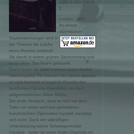
ISBN 3-453-19616-
3
London, 1891:
An einem
stürmischen
Septembermorgen wird in
der Themse die Leiche
eines Mannes entdeckt.
Sie steckt in einem grünen Samtumhang und
ist an einen Stechkahn gefesselt.
Damit bietet sie einen merkwürdigen Anblick.
Oberinspektor Pitt erinnert die Leiche spontan
an eine bewusst arrangierte Parodie des
berühmten Ophelia-Gemäldes von dem
zeitgenössischen Maler Millais.
Der erste Verdacht, dass es sich bei dem
Toten um einen vermisst gemeldeten
französischen Diplomaten handelt, bestätigt
sich nicht. Dank der tatkräftigen
Unterstützung seiner Schwiegermutter
Caroline - leider ist seine Gattin Charlotte im