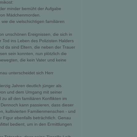
mikost:
oder minder bemüht der Aufgabe
e von Mädchenmorden.
wie die vielschichtigen familiären
on unschönen Ereignissen, die sich in
r Tod ins Leben des Polizisten Halders
nd da sind Eltern, die neben der Trauer
sen sein konnten, nun plötzlich die
bewegten, die kein Vater und keine
nau unterscheidet sich Herr
erzig Jahren deutlich jünger als
k von und dem Umgang mit seiner
zu all den familiären Konflikten im
. Dennoch kann passieren, dass dieser
n, kultivierten Familienmenschen - und
 Figur ebenfalls beträchtlich. Genau
Mittel bedient, um in den Ermittlungen