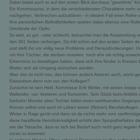
Dabei bietet auch er auf den ersten Blick durchaus "gewohnte" Kri
Ein Kommissariat, in dem die verschiedensten Charaktere mehr 
nachgehen, Verbrechen aufzuklären - in diesem Fall einer Reih
Ihre persönlichen Befindlichkeiten spielen dabei ebenso eine Rolle 
Umstände der Opfer.
So weit, so gut - oder schlecht, betrachtet man die Ansammlung v
den 351 Seiten verbergen. Da tritt schon auf den ersten Seiten de
und stellt ihn vor völlig neue Probleme und Herausforderungen. U
um ihre Töchter, die sterben mussten, noch ehe sie richtig erwach
Erkenntnis zu bewältigen haben, dass sich ihre Kinder in Kreisen 
Mutter sich als Umgang wünschen würden.
Aber das ist nicht neu, das können andere Autoren auch, worin ge
Edwardson denn nun von den Kollegen?
Zunächst ist sein Held, Kommissar Erik Winter, mit seinen knapp vi
Wallander, van Veeteren und Konsorten. Sein Glück beim Anblic
fünfzehn Monate alten Tochter bildet einen wohltuenden Gegenpol 
Roman selbst und auch im Leben seiner (fiktiven) Berufskollegen
Winter in Rage gerät und dann ist da nichts mehr vom sanftmütige
diese handfeste Hemdsärmeligkeit erhöht den Sympathiefaktor der
wie die Tatsache, dass er sich bei Bedarf auch nicht ganz legaler 
voran zu kommen.