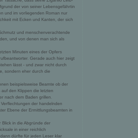
Tatsache, dass seine Zigarillo Leib-
fgrund der von seiner Lebensgefährtin
lden und im vorliegenden Roman nur
chkeit mit Ecken und Kanten, der sich
ge Schmutz und menschenverachtende
rden, und von denen man sich als
letzten Minuten eines der Opfers
rufbeantworter. Gerade auch hier zeigt
ehen lässt - und zwar nicht durch
e, sondern eher durch die
 denen beispielsweise Beamte ob der
auf den Klippen die letzten
 nach dem Baden grillen.
e Verflechtungen der handelnden
ater Ebene der Ermittlungsbeamten in
Blick in die Abgründe der
ksale in einer reichlich
dann dürfte für jeden Leser klar