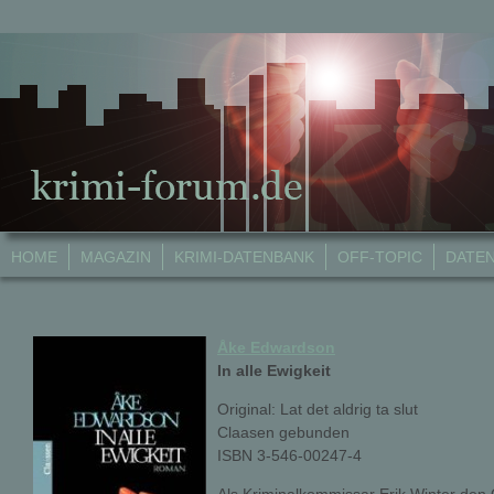
HOME
MAGAZIN
KRIMI-DATENBANK
OFF-TOPIC
DATE
Åke Edwardson
In alle Ewigkeit
Original: Lat det aldrig ta slut
Claasen gebunden
ISBN 3-546-00247-4