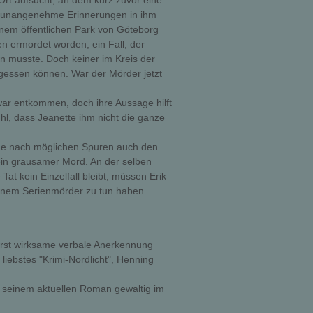
Ort aufsucht, an dem kurz zuvor eine
n unangenehme Erinnerungen in ihm
einem öffentlichen Park von Göteborg
n ermordet worden; ein Fall, der
n musste. Doch keiner im Kreis der
ergessen können. War der Mörder jetzt
war entkommen, doch ihre Aussage hilft
, dass Jeanette ihm nicht die ganze
uche nach möglichen Spuren auch den
 ein grausamer Mord. An der selben
Tat kein Einzelfall bleibt, müssen Erik
einem Serienmörder zu tun haben.
ßerst wirksame verbale Anerkennung
liebstes "Krimi-Nordlicht", Henning
it seinem aktuellen Roman gewaltig im