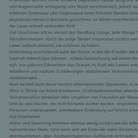
In anderen Worten: Ohne schwere Depression (außer aufgrund der 
und Magenmarke schlagartig vom Markt verschwindet), jedoch au
erlittenen Erlebnisse (die Gegenstand eines früheren Bandes bi
angedeutet werden) durchaus gezeichnet, ist Winter eine Persönli
der Leser schnell verbunden fühlt.
Viel Unschönes tritt im Verlauf der Handlung zutage, jede Men
Verhaltensweisen, durch die junge Seelen irreparabel zerstört we
Leser vielfach wünscht, nie erfahren zu haben.
Schlichtweg erschütternd auch die Szene, in der die Ermittler die 
hautnah mitverfolgen können - mittels Aufzeichnung auf einem An
sich, wie gekonnt Edwardson das Grauen im Kopf des Lesers entst
detaillierte und explizite Schilderungen abstoßender Vorkommniss
Auslassungen.
Aber da sind auch diese herrlich unkomplizierten Situationen, in
Hitze in Shorts zur Arbeit erscheinen, Großstadtmenschen abends 
Sonnenstrahlen genießen oder umgeben von Freunden am Wasser
Und da sind Nächte, die nicht komplett dunkel werden, ungeahnt
Personen untereinander, unmittelbare Einbindung auf höchst priv
das Geschehen.
Action und Spannung kommen ebenso wenig zu kurz wie ein tiefer 
menschlichen Seele. Und wenn sich am Ende die vielen Einzelschic
abenteuerlichen, aber durchaus logischen, Auflösung verknüpfen, 