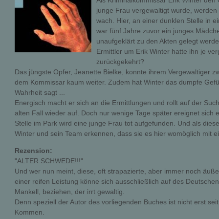
Als Kriminalkommissar Erik Winter den 
junge Frau vergewaltigt wurde, werde
wach. Hier, an einer dunklen Stelle in 
war fünf Jahre zuvor ein junges Mädche
unaufgeklärt zu den Akten gelegt werde
Ermittler um Erik Winter hatte ihn je v
zurückgekehrt?
Das jüngste Opfer, Jeanette Bielke, konnte ihrem Vergewaltiger z
dem Kommissar kaum weiter. Zudem hat Winter das dumpfe Gefühl
Wahrheit sagt ...
Energisch macht er sich an die Ermittlungen und rollt auf der S
alten Fall wieder auf. Doch nur wenige Tage später ereignet sich
Stelle im Park wird eine junge Frau tot aufgefunden. Und als diese 
Winter und sein Team erkennen, dass sie es hier womöglich mit 
Rezension:
"ALTER SCHWEDE!!!"
Und wer nun meint, diese, oft strapazierte, aber immer noch äu
einer reifen Leistung könne sich ausschließlich auf des Deutschen 
Mankell, beziehen, der irrt gewaltig.
Denn speziell der Autor des vorliegenden Buches ist nicht erst se
Kommen.