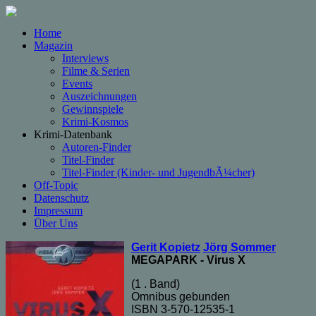
Home
Magazin
Interviews
Filme & Serien
Events
Auszeichnungen
Gewinnspiele
Krimi-Kosmos
Krimi-Datenbank
Autoren-Finder
Titel-Finder
Titel-Finder (Kinder- und JugendbÃ¼cher)
Off-Topic
Datenschutz
Impressum
Über Uns
Gerit Kopietz
Jörg Sommer
MEGAPARK - Virus X
(1 . Band)
Omnibus gebunden
ISBN 3-570-12535-1