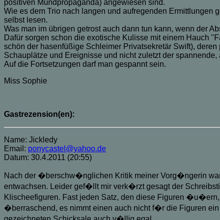
positiven Mundpropaganda) angewiesen sind.
Wie es dem Trio nach langen und aufregenden Ermittlungen g
selbst lesen.
Was man im übrigen getrost auch dann tun kann, wenn der Abs
Dafür sorgen schon die exotische Kulisse mit einem Hauch "Fan
schön der hasenfüßige Schleimer Privatsekretär Swift), deren
Schauplätze und Ereignisse und nicht zuletzt der spannende, a
Auf die Fortsetzungen darf man gespannt sein.
Miss Sophie
Gastrezension(en):
Name: Jickledy
Email:
ponycastel@yahoo.de
Datum: 30.4.2011 (20:55)
Nach der �berschw�nglichen Kritik meiner Vorg�ngerin ware
entwachsen. Leider gef�llt mir verk�rzt gesagt der Schreibs
Klischeefiguren. Fast jeden Satz, den diese Figuren �u�ern,
�berraschend, es nimmt einen auch nicht f�r die Figuren ein 
gezeichneten Schicksale auch v�llig egal.