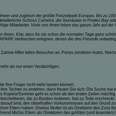
lmeer und zugleich der größte Freizeitpark Europas. Bis zu 100
telalterliche Schloss Camelot, die Seeräuber in Pirates Bay ode
ge Mitarbeiter. Viele von ihnen leben das ganze Jahr auf der Ins
on ihnen. Klar, dass für sie schon die normalen Tage ganz schö
APARK Verbrechen ereignen, denen die drei Freunde unbedingt
n: Zahme Affen fallen Besucher an, Ponys zerstören Autos. Nie
mehr als nur einen Verdächtigen.
te Ihre Finger nicht mehr lassen können.
, Ihre Tochter zu erstehen, dann freuen Sie sich: Die Suche hat 
s Kopietz/Sommer geht es schon ab den ersten Zeilen mächtig
eicheltieren, die zu Bestien mutieren, fast zu Tode erschreckt.
rf darauf sind, den rätselhaften Vorkommnissen auf den Grund z
rer Eltern haben: Sheilas Mutter ist als Direktorin des Zoos fü
hrend Michis Eltern als Direktoren des größten (und teuersten) 