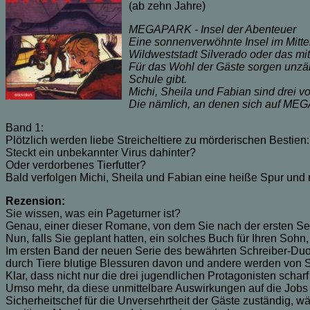
(ab zehn Jahre)
MEGAPARK - Insel der Abenteuer
Eine sonnenverwöhnte Insel im Mitte
Wildweststadt Silverado oder das mit
Für das Wohl der Gäste sorgen unzähli
Schule gibt.
Michi, Sheila und Fabian sind drei v
Die nämlich, an denen sich auf MEG
Band 1:
Plötzlich werden liebe Streicheltiere zu mörderischen Bestie
Steckt ein unbekannter Virus dahinter?
Oder verdorbenes Tierfutter?
Bald verfolgen Michi, Sheila und Fabian eine heiße Spur und 
Rezension:
Sie wissen, was ein Pageturner ist?
Genau, einer dieser Romane, von dem Sie nach der ersten Sei
Nun, falls Sie geplant hatten, ein solches Buch für Ihren Sohn
Im ersten Band der neuen Serie des bewährten Schreiber-Duo
durch Tiere blutige Blessuren davon und andere werden von Str
Klar, dass nicht nur die drei jugendlichen Protagonisten scha
Umso mehr, da diese unmittelbare Auswirkungen auf die Jobs ih
Sicherheitschef für die Unversehrtheit der Gäste zuständig, wä