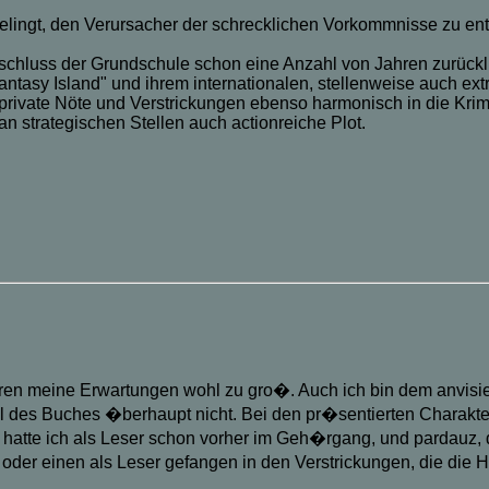
elingt, den Verursacher der schrecklichen Vorkommnisse zu en
chluss der Grundschule schon eine Anzahl von Jahren zurücklie
tasy Island" und ihrem internationalen, stellenweise auch extr
 private Nöte und Verstrickungen ebenso harmonisch in die Krim
n strategischen Stellen auch actionreiche Plot.
n meine Erwartungen wohl zu gro�. Auch ich bin dem anvisie
til des Buches �berhaupt nicht. Bei den pr�sentierten Charakt
 hatte ich als Leser schon vorher im Geh�rgang, und pardauz, 
oder einen als Leser gefangen in den Verstrickungen, die die 