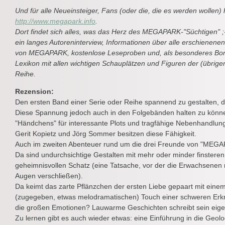
Und für alle Neueinsteiger, Fans (oder die, die es werden wollen) 
http://www.megapark.info
.
Dort findet sich alles, was das Herz des MEGAPARK-"Süchtigen" ;-
ein langes Autoreninterview, Informationen über alle erschienenen
von MEGAPARK, kostenlose Leseproben und, als besonderes Bon
Lexikon mit allen wichtigen Schauplätzen und Figuren der (übrig
Reihe.
Rezension:
Den ersten Band einer Serie oder Reihe spannend zu gestalten, d
Diese Spannung jedoch auch in den Folgebänden halten zu könne
"Händchens" für interessante Plots und tragfähige Nebenhandlun
Gerit Kopietz und Jörg Sommer besitzen diese Fähigkeit.
Auch im zweiten Abenteuer rund um die drei Freunde von "MEGAP
Da sind undurchsichtige Gestalten mit mehr oder minder finstere
geheimnisvollen Schatz (eine Tatsache, vor der die Erwachsenen n
Augen verschließen).
Da keimt das zarte Pflänzchen der ersten Liebe gepaart mit eine
(zugegeben, etwas melodramatischen) Touch einer schweren Erkr
die großen Emotionen? Lauwarme Geschichten schreibt sein eigen
Zu lernen gibt es auch wieder etwas: eine Einführung in die Geol