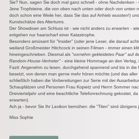
Sie? Nun, sagen Sie doch mal ganz schnell - ohne Nachdenken - w
Jene Tropfsteine, die von oben nach unten oder doch von unten 
doch schon eine Weile her, dass Sie das auf Anhieb wussten!) und
Kunstschätze des Altertums.
Der Showdown am Schluss ist - wie nicht anders zu erwarten - a
entgehen nur haarscharf einer Katastrophe.
Besonders amüsant für "Insider" (oder jene Leser, die darauf acht
weiland Großmeister Hitchcock in seinen Filmen - immer einen klit
hineingeschrieben. Diesmal als
"vornehm gekleidetes Paar"
auf d
Random-House-Vertreter"
- eine kleine Hommage an den Verlag,
Fazit: Angenehm zu lesen, durchgehend spannend und bis in die 
besetzt, von denen man gerne mehr hören möchte (und das aller 
schließlich haben die Vorbereitungen zur Serie mit der Ausarbeitu
Schauplätzen und Personen Frau Kopietz und Herrn Sommer nac
Dreivierteljahr und eine beachtliche Telefonrechnung gekostet, da 
erwarten).
Ach ja - bevor Sie Ihr Lexikon bemühen: die "Titen" sind übrigens
Miss Sophie