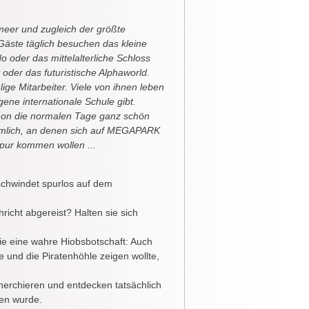
meer und zugleich der größte
Gäste täglich besuchen das kleine
o oder das mittelalterliche Schloss
 oder das futuristische Alphaworld.
ge Mitarbeiter. Viele von ihnen leben
igene internationale Schule gibt.
schon die normalen Tage ganz schön
nämlich, an denen sich auf MEGAPARK
pur kommen wollen ...
schwindet spurlos auf dem
icht abgereist? Halten sie sich
ie eine wahre Hiobsbotschaft: Auch
nd die Piratenhöhle zeigen wollte,
herchieren und entdecken tatsächlich
gen wurde.