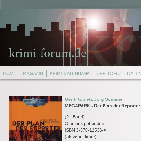
HOME
MAGAZIN
KRIMI-DATENBANK
OFF-TOPIC
DATE
Gerit Kopietz
Jörg Sommer
MEGAPARK - Der Plan der Reporter
(2 . Band)
Omnibus gebunden
ISBN 3-570-12536-X
(ab zehn Jahre)