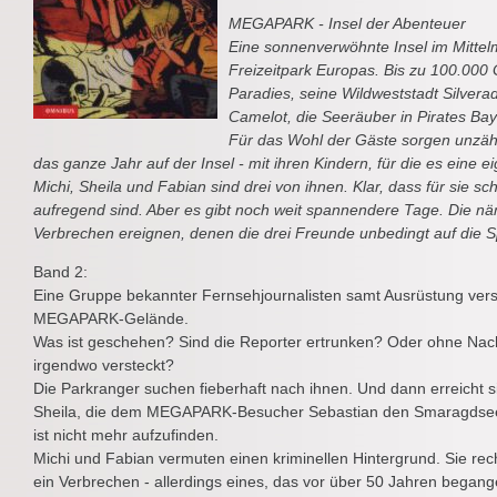
MEGAPARK - Insel der Abenteuer
Eine sonnenverwöhnte Insel im Mittel
Freizeitpark Europas. Bis zu 100.000 
Paradies, seine Wildweststadt Silverad
Camelot, die Seeräuber in Pirates Bay
Für das Wohl der Gäste sorgen unzähli
das ganze Jahr auf der Insel - mit ihren Kindern, für die es eine e
Michi, Sheila und Fabian sind drei von ihnen. Klar, dass für sie 
aufregend sind. Aber es gibt noch weit spannendere Tage. Die 
Verbrechen ereignen, denen die drei Freunde unbedingt auf die S
Band 2:
Eine Gruppe bekannter Fernsehjournalisten samt Ausrüstung ver
MEGAPARK-Gelände.
Was ist geschehen? Sind die Reporter ertrunken? Oder ohne Nachr
irgendwo versteckt?
Die Parkranger suchen fieberhaft nach ihnen. Und dann erreicht s
Sheila, die dem MEGAPARK-Besucher Sebastian den Smaragdsee u
ist nicht mehr aufzufinden.
Michi und Fabian vermuten einen kriminellen Hintergrund. Sie rec
ein Verbrechen - allerdings eines, das vor über 50 Jahren began