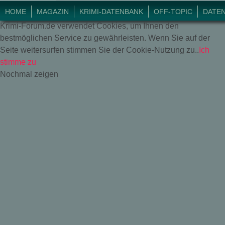
© 2018 Krimi-Forum.
HOME
MAGAZIN
KRIMI-DATENBANK
OFF-TOPIC
DATE
Krimi-Forum.de verwendet Cookies, um Ihnen den
bestmöglichen Service zu gewährleisten. Wenn Sie auf der
Seite weitersurfen stimmen Sie der Cookie-Nutzung zu..
Ich
stimme zu
Nochmal zeigen