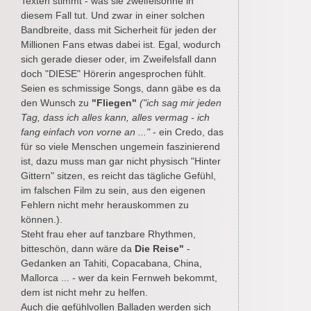
Texten stimmt - was sie zweifelsohne in
diesem Fall tut. Und zwar in einer solchen
Bandbreite, dass mit Sicherheit für jeden der
Millionen Fans etwas dabei ist. Egal, wodurch
sich gerade dieser oder, im Zweifelsfall dann
doch "DIESE" Hörerin angesprochen fühlt.
Seien es schmissige Songs, dann gäbe es da
den Wunsch zu
"Fliegen"
("ich sag mir jeden
Tag, dass ich alles kann, alles vermag - ich
fang einfach von vorne an ..."
- ein Credo, das
für so viele Menschen ungemein faszinierend
ist, dazu muss man gar nicht physisch "Hinter
Gittern" sitzen, es reicht das tägliche Gefühl,
im falschen Film zu sein, aus den eigenen
Fehlern nicht mehr herauskommen zu
können.).
Steht frau eher auf tanzbare Rhythmen,
bitteschön, dann wäre da
Die Reise"
-
Gedanken an Tahiti, Copacabana, China,
Mallorca ... - wer da kein Fernweh bekommt,
dem ist nicht mehr zu helfen.
Auch die gefühlvollen Balladen werden sich