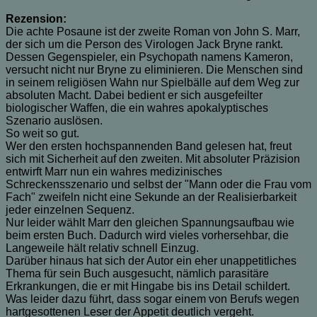
Rezension:
Die achte Posaune ist der zweite Roman von John S. Marr,
der sich um die Person des Virologen Jack Bryne rankt.
Dessen Gegenspieler, ein Psychopath namens Kameron,
versucht nicht nur Bryne zu eliminieren. Die Menschen sind
in seinem religiösen Wahn nur Spielbälle auf dem Weg zur
absoluten Macht. Dabei bedient er sich ausgefeilter
biologischer Waffen, die ein wahres apokalyptisches
Szenario auslösen.
So weit so gut.
Wer den ersten hochspannenden Band gelesen hat, freut
sich mit Sicherheit auf den zweiten. Mit absoluter Präzision
entwirft Marr nun ein wahres medizinisches
Schreckensszenario und selbst der "Mann oder die Frau vom
Fach" zweifeln nicht eine Sekunde an der Realisierbarkeit
jeder einzelnen Sequenz.
Nur leider wählt Marr den gleichen Spannungsaufbau wie
beim ersten Buch. Dadurch wird vieles vorhersehbar, die
Langeweile hält relativ schnell Einzug.
Darüber hinaus hat sich der Autor ein eher unappetitliches
Thema für sein Buch ausgesucht, nämlich parasitäre
Erkrankungen, die er mit Hingabe bis ins Detail schildert.
Was leider dazu führt, dass sogar einem von Berufs wegen
hartgesottenen Leser der Appetit deutlich vergeht.