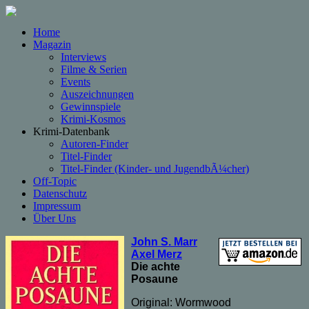
Home
Magazin
Interviews
Filme & Serien
Events
Auszeichnungen
Gewinnspiele
Krimi-Kosmos
Krimi-Datenbank
Autoren-Finder
Titel-Finder
Titel-Finder (Kinder- und JugendbÃ¼cher)
Off-Topic
Datenschutz
Impressum
Über Uns
John S. Marr
Axel Merz
Die achte
Posaune
Original: Wormwood