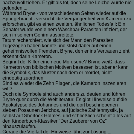
nachzuvollziehen. Er gilt als tot, doch seine Leiche wurde nie
gefunden ...
Während Bryne - von verschiedenen Seiten wieder auf die
Spur gebracht - versucht, die Vergangenheit von Kameron zu
erforschen, gibt es einen zweiten, ähnlichen Todesfall: Ein
Senator wurde von einem Waschbär-Parasiten infiziert, der
sich in seinem Gehirn ausbreitete.
Tatum recherchiert, wie sich der Mann den Parasiten
zugezogen haben könnte und stößt dabei auf einen
geheimnisvollen Fremden. Bryne, den er ins Vertrauen zieht,
erkennt darin Kameron.
Beginnt der Killer eine neue Mordserie? Bryne weiß, dass
Kameron von biblischen Motiven besessen ist, aber er kann
die Symbolik, das Muster nach dem er mordet, nicht
eindeutig zuordnen.
Sind es wieder die Zehn Plagen, die Kameron inszenieren
will?
Doch die Symbole sind auch anders zu deuten und führen
Bryne quer durch die Weltliteratur: Es gibt Hinweise auf die
Apokalypse des Johannes und die dort beschriebenen
sieben Posaunen Jerichos, auf jüdische Zahlenmystik, ja
selbst auf Sherlock Holmes, und schließlich scheint alles auf
den Kinderbuch-Klassiker "Der Zauberer von Oz"
hinauszulaufen.
Gerade die Vielfalt der Hinweise führt zur Lösung ...