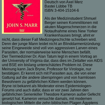
Deutsch von Axel Merz
Bastei Lübbe TB
ISBN 3-404-15104-6
Als der Medizinstudent Shmuel
Berger seinen Kommilitonen mit
akuten Magenschmerzen in die
Notaufnahme eines New Yorker
Krankenhauses bringt, ahnt er
nicht, dass dieser Fall Medizingeschichte schreiben wird.
Denn der junge Mann leidet nicht an Blinddarmentzündung:
seine Eingeweide sind voll von aggressiven Larven eines
Parasiten, der normalerweise keine Menschen befällt.
Der Tiermediziner Dr. Alan Tatum legt in einem Vortrag an
der University of Virginia dar, dass dies im Zeitalter von AIDS
und BSE ein bislang unterschätztes Problem ist. Diese
Meinung kann Jack Bryne, Professor für Virologie, nur
bestätigen. Er kennt sich mit Parasiten aus, die von einer
Gattung auf die andere überspringen und von harmlosen
Bewohnern zu gefährlichen Killern werden können.
Bryne ist bekannt als Moderator eines Epidemiologen-
Forums und auch dafür, dass er vor zwei Jahren den
gefährlichen Serienkiller Theodore Kameron außer Gefecht
gesetzt hat. Kameron versuchte damals, mit modernen
biologischen Mitteln die zehn biblischen Plagen Ägyptens