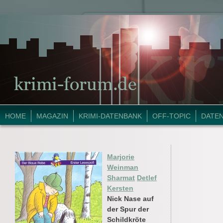
HOME
MAGAZIN
KRIMI-DATENBANK
OFF-TOPIC
DATE
Marjorie
Weinman
Sharmat
Detlef
Kersten
Nick Nase auf
der Spur der
Schildkröte