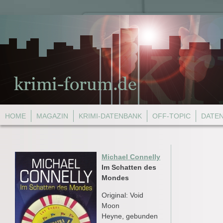
HOME
MAGAZIN
KRIMI-DATENBANK
OFF-TOPIC
DATE
Michael Connelly
Im Schatten des
Mondes
Original: Void
Moon
Heyne, gebunden