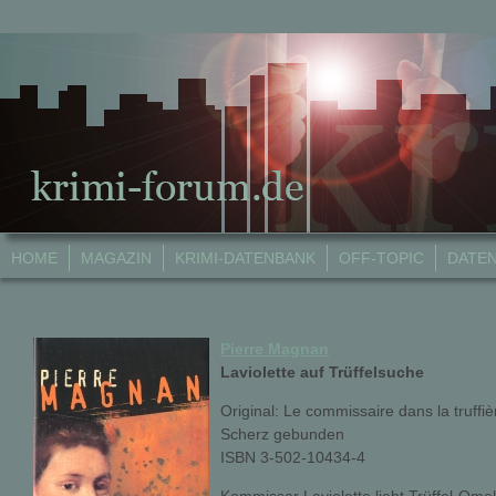
HOME
MAGAZIN
KRIMI-DATENBANK
OFF-TOPIC
DATE
Pierre Magnan
Laviolette auf Trüffelsuche
Original: Le commissaire dans la truffiè
Scherz gebunden
ISBN 3-502-10434-4