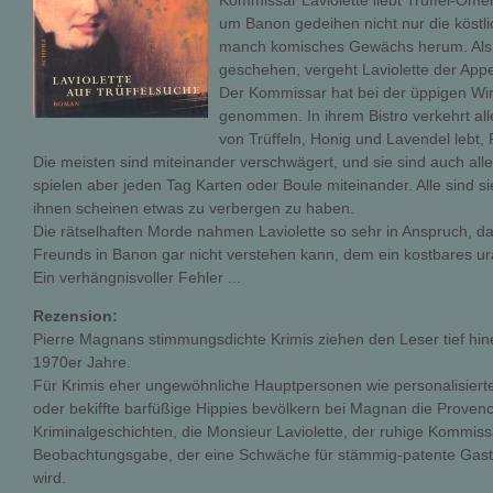
Kommissar Laviolette liebt Trüffel-Ome
um Banon gedeihen nicht nur die köstlic
manch komisches Gewächs herum. Als
geschehen, vergeht Laviolette der Appet
Der Kommissar hat bei der üppigen Wi
genommen. In ihrem Bistro verkehrt al
von Trüffeln, Honig und Lavendel lebt
Die meisten sind miteinander verschwägert, und sie sind auch all
spielen aber jeden Tag Karten oder Boule miteinander. Alle sind s
ihnen scheinen etwas zu verbergen zu haben.
Die rätselhaften Morde nahmen Laviolette so sehr in Anspruch, da
Freunds in Banon gar nicht verstehen kann, dem ein kostbares ur
Ein verhängnisvoller Fehler ...
Rezension:
Pierre Magnans stimmungsdichte Krimis ziehen den Leser tief hine
1970er Jahre.
Für Krimis eher ungewöhnliche Hauptpersonen wie personalisiert
oder bekiffte barfüßige Hippies bevölkern bei Magnan die Prove
Kriminalgeschichten, die Monsieur Laviolette, der ruhige Kommis
Beobachtungsgabe, der eine Schwäche für stämmig-patente Gastst
wird.