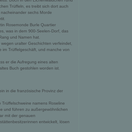
letts. Doch in den Eichenwäldchen rund
hen Trüffeln, es treibt sich dort auch
 nacheinander sechs Morde
it.
rtin Rosemonde Burle Quartier
les, was in dem 900-Seelen-Dorf, das
, Rang und Namen hat.
e wegen uralter Geschichten verfeindet,
ie im Trüffelgeschäft, und manche von
ss er die Aufregung eines alten
altes Buch gestohlen worden ist.
in in die französische Provinz der
e Trüffelschweine namens Roseline
nce und führen zu außergewöhnlichen
sar mit der genauen
ättenbesitzerinnen entwickelt, lösen