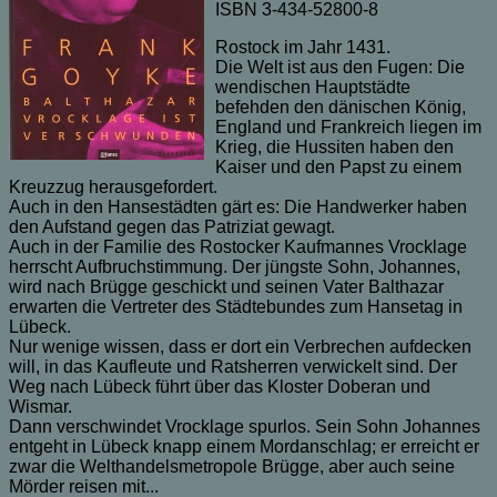
ISBN 3-434-52800-8
Rostock im Jahr 1431.
Die Welt ist aus den Fugen: Die
wendischen Hauptstädte
befehden den dänischen König,
England und Frankreich liegen im
Krieg, die Hussiten haben den
Kaiser und den Papst zu einem
Kreuzzug herausgefordert.
Auch in den Hansestädten gärt es: Die Handwerker haben
den Aufstand gegen das Patriziat gewagt.
Auch in der Familie des Rostocker Kaufmannes Vrocklage
herrscht Aufbruchstimmung. Der jüngste Sohn, Johannes,
wird nach Brügge geschickt und seinen Vater Balthazar
erwarten die Vertreter des Städtebundes zum Hansetag in
Lübeck.
Nur wenige wissen, dass er dort ein Verbrechen aufdecken
will, in das Kaufleute und Ratsherren verwickelt sind. Der
Weg nach Lübeck führt über das Kloster Doberan und
Wismar.
Dann verschwindet Vrocklage spurlos. Sein Sohn Johannes
entgeht in Lübeck knapp einem Mordanschlag; er erreicht er
zwar die Welthandelsmetropole Brügge, aber auch seine
Mörder reisen mit...