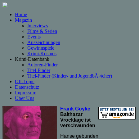
Home
Magazin
Interviews
Filme & Serien
Events
Auszeichnungen
Gewinnspiele
Krimi-Kosmos
Krimi-Datenbank
Autoren-Finder
Titel-Finder
Titel-Finder (Kinder- und JugendbÃ¼cher)
Off-Topic
Datenschutz
Impressum
Über Uns
Frank Goyke
Balthazar
Vrocklage ist
verschwunden
Hanse gebunden