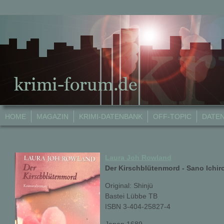
HOME
MAGAZIN
KRIMI-DATENBANK
OFF-TOPIC
DATE
Laura Joh Rowland
Der Kirschblütenmord - Sano Ichiro
Original: Shinjü
Bastei Lübbe TB
ISBN 3-404-25827-4