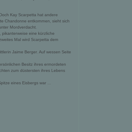
Doch Kay Scarpetta hat andere
ste Chandonne entkommen, sieht sich
 unter Mordverdacht.
, pikanterweise eine kürzliche
n zweites Mal wird Scarpetta dem
ttlerin Jaime Berger. Auf wessen Seite
ersönlichen Besitz ihres ermordeten
chten zum düstersten ihres Lebens
Spitze eines Eisbergs war ...