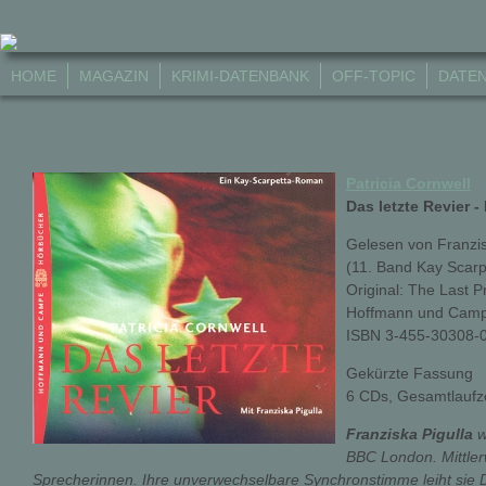
HOME
MAGAZIN
KRIMI-DATENBANK
OFF-TOPIC
DATE
Patricia Cornwell
Das letzte Revier 
Gelesen von Franzis
(11. Band Kay Scarp
Original: The Last P
Hoffmann und Camp
ISBN 3-455-30308-
Gekürzte Fassung
6 CDs, Gesamtlaufze
Franziska Pigulla
w
BBC London. Mittler
Sprecherinnen. Ihre unverwechselbare Synchronstimme leiht sie