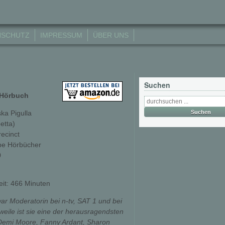
NSCHUTZ
IMPRESSUM
ÜBER UNS
Suchen
- Hörbuch
ka Pigulla
etta)
recinct
e Hörbücher
0
it: 466 Minuten
ar Moderatorin bei n-tv, SAT 1 und bei
weile ist sie eine der herausragendsten
 Demi Moore, Fanny Ardant, Sharon