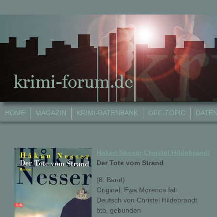
HOME
MAGAZIN
KRIMI-DATENBANK
OFF-TOPIC
DATE
Hakan Nesser
Christel Hildebrandt
Der Tote vom Strand
(8. Band)
Original: Ewa Morenos fall
Deutsch von Christel Hildebrandt
btb, gebunden