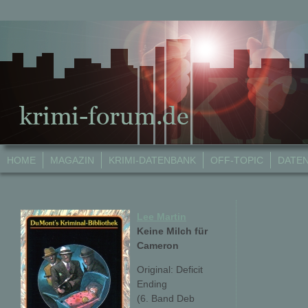
HOME
MAGAZIN
KRIMI-DATENBANK
OFF-TOPIC
DATE
Lee Martin
Keine Milch für
Cameron
Original: Deficit
Ending
(6. Band Deb